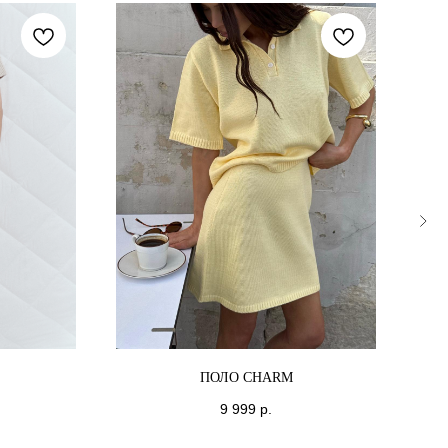
N
ПОЛО CHARM
9 999
р.