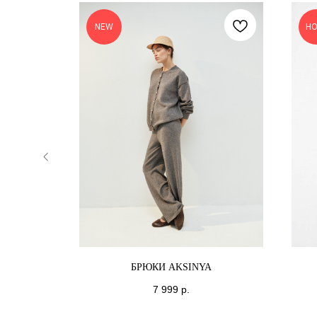
NEW
Н
БРЮКИ AKSINYA
7 999
р.