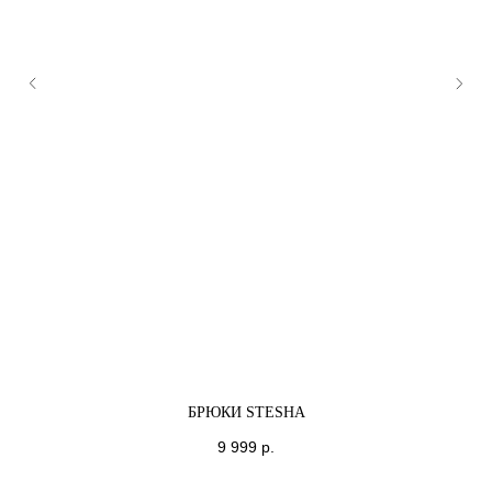
БРЮКИ STESHA
9 999
р.