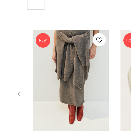
NEW
Н