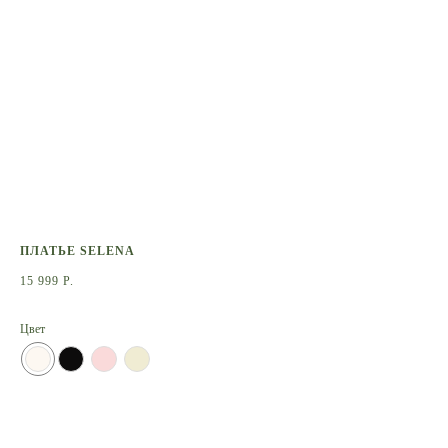
ПЛАТЬЕ SELENA
СВ
15 999
Р.
6 9
Цвет
Цве
СООБЩИТЬ О ПОСТУПЛЕНИИ