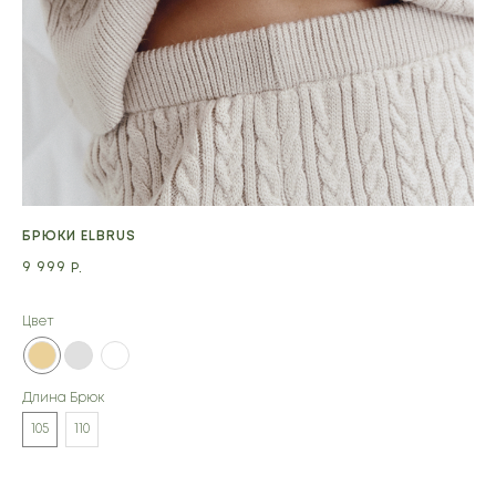
БРЮКИ ELBRUS
БР
9 999
9 
Р.
Цвет
Цв
Длина Брюк
Дл
105
110
10