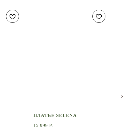
N
ПЛАТЬЕ SELENA
ЮБ
15 999
Р.
6 9