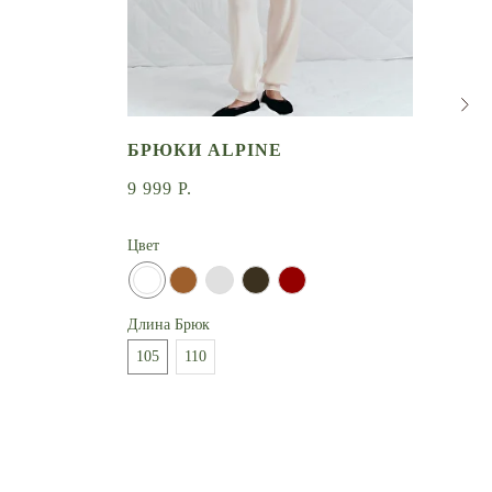
БРЮКИ ALPINE
БР
9 999
Р.
7 9
Цвет
Цвет
Длина Брюк
Длин
105
110
105
СООБЩИТЬ О ПОСТУПЛЕНИИ