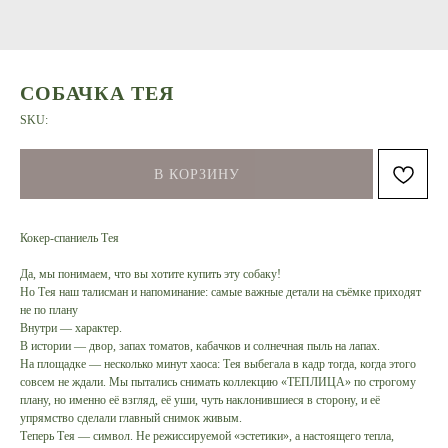
СОБАЧКА ТЕЯ
SKU:
В КОРЗИНУ
Кокер-спаниель Тея
Да, мы понимаем, что вы хотите купить эту собаку!
Но Тея наш талисман и напоминание: самые важные детали на съёмке приходят
не по плану
Внутри — характер.
В истории — двор, запах томатов, кабачков и солнечная пыль на лапах.
На площадке — несколько минут хаоса: Тея выбегала в кадр тогда, когда этого
совсем не ждали. Мы пытались снимать коллекцию «ТЕПЛИЦА» по строгому
плану, но именно её взгляд, её уши, чуть наклонившиеся в сторону, и её
упрямство сделали главный снимок живым.
Теперь Тея — символ. Не режиссируемой «эстетики», а настоящего тепла,