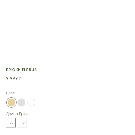
БРЮКИ ELBRUS
КА
9 999
10
Р.
Цвет
Цв
Длина Брюк
105
110