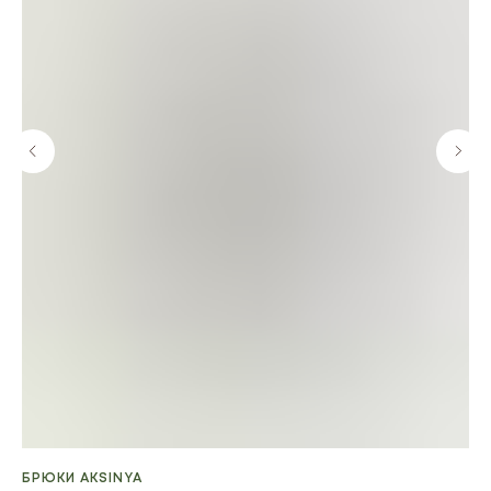
БРЮКИ AKSINYA
ЗИ