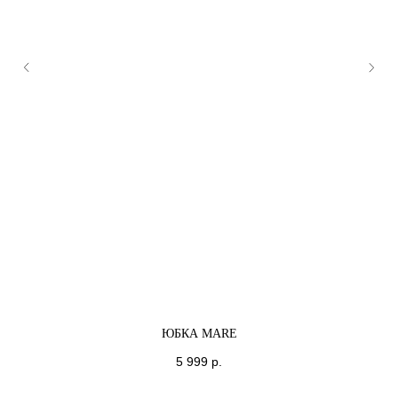
ЮБКА MARE
5 999
р.