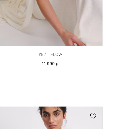
КЕЙП FLOW
11 999
р.