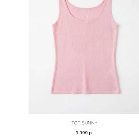
ТОП SUNNY
3 999
р.