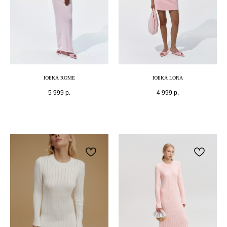
ЮБКА ROME
ЮБКА LORA
5 999
р.
4 999
р.