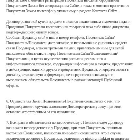
Покупателем с момента регистрации Посетителя на Сайте, оформления
Покупателем Заказа без авторизации на Сайте, а также с момента принятия от
Покупателя Заказа по телефону указанному в разделе Контакты Сайта.
Договор розничной купли-продажи считается заключенным с момента выдачи
Продавцом Покупателю кассового или товарного чека либо иного документа,
подтверждающего оплату товара.
Сообщая Продавцу свой e-mail и номер телефона, Посетитель Сайта/
Пользователь/Покупатель дает согласие на использование указанных средств
связи Продавцом, а также третьими лицами, привлекаемыми им для целей
выполнения обязательств перед Посетителями Сайта/Пользователями/
Покупателями, в целях осуществления рассылок рекламного и
информационного характера, содержащих информацию о скидках, предстоящих
и действующих акциях и других мероприятиях Продавца, о передаче заказа в
доставку, а также иную информацию, непосредственно связанную с
выполнением обязательств Покупателем в рамках настоящей Публичной
оферты.
6. Осуществляя Заказ, Пользователь/Покупатель соглашается с тем, что
Продавец может поручить исполнение Договора третьему лицу, при этом
оставаясь ответственным за его исполнение.
7. Все права и обязательства по заключенному с Пользователем Договору
возникают непосредственно у Продавца, при этом Покупатель, принимая
настоящее Соглашение, полностью понимает и соглашается, что в случае
заключения договора с Продавцом, отличным от ninki.ru, ninki.ru не является