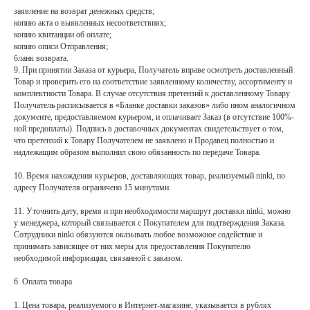
заявление на возврат денежных средств;
копию акта о выявленных несоответствиях;
копию квитанции об оплате;
копию описи Отправления;
бланк возврата.
9. При принятии Заказа от курьера, Получатель вправе осмотреть доставленный
Товар и проверить его на соответствие заявленному количеству, ассортименту и
комплектности Товара. В случае отсутствия претензий к доставленному Товару
Получатель расписывается в «Бланке доставки заказов» либо ином аналогичном
документе, предоставляемом курьером, и оплачивает Заказ (в отсутствие 100%-
ной предоплаты). Подпись в доставочных документах свидетельствует о том,
что претензий к Товару Получателем не заявлено и Продавец полностью и
надлежащим образом выполнил свою обязанность по передаче Товара.
10. Время нахождения курьеров, доставляющих товар, реализуемый ninki, по
адресу Получателя ограничено 15 минутами.
11. Уточнить дату, время и при необходимости маршрут доставки ninki, можно
у менеджера, который связывается с Покупателем для подтверждения Заказа.
Cотрудники ninki обязуются оказывать любое возможное содействие и
принимать зависящее от них меры для предоставления Покупателю
необходимой информации, связанной с заказом.
6. Оплата товара
1. Цена товара, реализуемого в Интернет-магазине, указывается в рублях