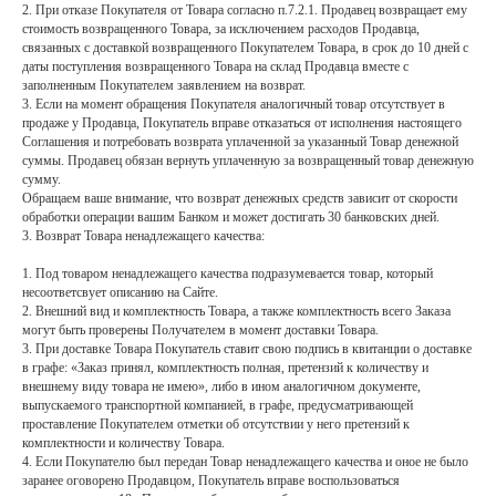
2. При отказе Покупателя от Товара согласно п.7.2.1. Продавец возвращает ему
стоимость возвращенного Товара, за исключением расходов Продавца,
связанных с доставкой возвращенного Покупателем Товара, в срок до 10 дней с
даты поступления возвращенного Товара на склад Продавца вместе с
заполненным Покупателем заявлением на возврат.
3. Если на момент обращения Покупателя аналогичный товар отсутствует в
продаже у Продавца, Покупатель вправе отказаться от исполнения настоящего
Соглашения и потребовать возврата уплаченной за указанный Товар денежной
суммы. Продавец обязан вернуть уплаченную за возвращенный товар денежную
сумму.
Обращаем ваше внимание, что возврат денежных средств зависит от скорости
обработки операции вашим Банком и может достигать 30 банковских дней.
3. Возврат Товара ненадлежащего качества:
1. Под товаром ненадлежащего качества подразумевается товар, который
несоответсвует описанию на Сайте.
2. Внешний вид и комплектность Товара, а также комплектность всего Заказа
могут быть проверены Получателем в момент доставки Товара.
3. При доставке Товара Покупатель ставит свою подпись в квитанции о доставке
в графе: «Заказ принял, комплектность полная, претензий к количеству и
внешнему виду товара не имею», либо в ином аналогичном документе,
выпускаемого транспортной компанией, в графе, предусматривающей
проставление Покупателем отметки об отсутствии у него претензий к
комплектности и количеству Товара.
4. Если Покупателю был передан Товар ненадлежащего качества и оное не было
заранее оговорено Продавцом, Покупатель вправе воспользоваться