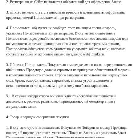
2. Регистрация на Сайте не является обязательной для оформления Заказа.
3. ninki.ru не несет ответственности за точность и правильность информации,
предоставляемой Пользователем при регистрации.
4. Пользователь обязуется не сообщать третьим лицам логин и пароль,
указанные Пользователем при регистрации. В случае возникновения у
Пользователя подозрений относительно безопасности его логина и пароля или
возможности их несанкционированного использования третьими лицами,
Пользователь обязуется незамедлительно уведомить об этом ninki, направив
соответствующее электронное письмо по адресу: web@ninki.ru.
5. Общение Пользователя/Покупателя с менеджерами и иными представителями
ninki и иных Продавцов должно строиться на принципах общепринятой морали
и коммуникационного этикета. Строго запрещено использование нецензурных
слов, брани, оскорбительных выражений, а также угроз и шантажа, в
независимости от того, в каком виде и кому они были адресованы.
5.1 В случаи некорректного общения клиента (оскорбление личности и
достоинства, расовой, религиозной принадлежности) менеджер вправе
аннулировать заказ.
4. Товар и порядок совершения покупки
1. В случае отсутствия заказанных Покупателем Товаров на складе Продавца,
последний вправе исключить указанный Товар из Заказа / аннулировать Заказ