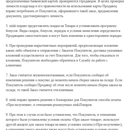
предоплаченные банковской картой, проверяются Продавцом. В целях проверки
личности владельца и его правомочности на использование карты Продавец
вправе потребовать от Покупателя, оформившего такой заказ, предъявления
документа, удостоверяющего личность.
5. ninki вправе предоставлять скидки на Товары и устанавливать программу
бонусов. Виды скидок, бонусов, порядок и условия начисления определяются
Продавцами самостоятельно и могут быть изменены в одностороннем порядке.
6. При проведении маркетинговых мероприятий, предполагающих вложение
каких-либо объектов в отправления с Заказом Покупателя, доставка указанных
вложений осуществляется за счет Покупателя. Для того, чтобы отказаться от
вложения, Покупателю необходимо обратиться в Службу по работе с
клиентами.
7. Заказ считается неукомплектованным, если Покупатель сообщил об
изменении решения о покупке до момента начала сборки заказа на складе. Если
Покупатель сообщил Продавцу об этом после момента начала сборки заказа на
складе, то такой Заказ считается отклоненным.
8. ninki вправе принять решение о блокировке для Покупателя способа оплаты
«При получении», в отношении реализуемых ninkiТоваров.
9. При этом в случае если было установлено, что Покупатель, в отношении
которого были установлены условия оплаты «При заказе товара», использует
другой аккаунт для заказа товара на иных условиях оплаты («При получении»),
в отношении такого аккаунта также могут быть установлены условия оплаты