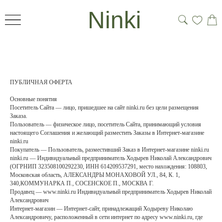
Ninki
ПУБЛИЧНАЯ ОФЕРТА
Основные понятия
Посетитель Сайта — лицо, пришедшее на сайт ninki.ru без цели размещения
Заказа.
Пользователь — физическое лицо, посетитель Сайта, принимающий условия
настоящего Соглашения и желающий разместить Заказы в Интернет-магазине
ninki.ru
Покупатель — Пользователь, разместивший Заказ в Интернет-магазине ninki.ru
ninki.ru — Индивидуальный предприниматель Ходырев Николай Александрович
(ОГРНИП 323508100292230, ИНН 614209537291, место нахождения: 108803,
Московская область, АЛЕКСАНДРЫ МОНАХОВОЙ УЛ., 84, К. 1,
340,КОММУНАРКА П., СОСЕНСКОЕ П., МОСКВА Г.
Продавец — www.ninki.ru Индивидуальный предприниматель Ходырев Николай
Александрович
Интернет-магазин — Интернет-сайт, принадлежащий Ходыреву Николаю
Александровичу, расположенный в сети интернет по адресу www.ninki.ru, где