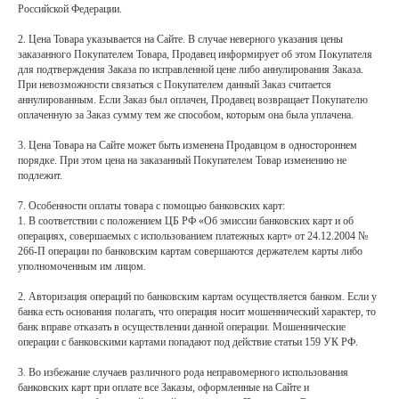
Российской Федерации.
2. Цена Товара указывается на Сайте. В случае неверного указания цены
заказанного Покупателем Товара, Продавец информирует об этом Покупателя
для подтверждения Заказа по исправленной цене либо аннулирования Заказа.
При невозможности связаться с Покупателем данный Заказ считается
аннулированным. Если Заказ был оплачен, Продавец возвращает Покупателю
оплаченную за Заказ сумму тем же способом, которым она была уплачена.
3. Цена Товара на Сайте может быть изменена Продавцом в одностороннем
порядке. При этом цена на заказанный Покупателем Товар изменению не
подлежит.
7. Особенности оплаты товара с помощью банковских карт:
1. В соответствии с положением ЦБ РФ «Об эмиссии банковских карт и об
операциях, совершаемых с использованием платежных карт» от 24.12.2004 №
266-П операции по банковским картам совершаются держателем карты либо
уполномоченным им лицом.
2. Авторизация операций по банковским картам осуществляется банком. Если у
банка есть основания полагать, что операция носит мошеннический характер, то
банк вправе отказать в осуществлении данной операции. Мошеннические
операции с банковскими картами попадают под действие статьи 159 УК РФ.
3. Во избежание случаев различного рода неправомерного использования
банковских карт при оплате все Заказы, оформленные на Сайте и