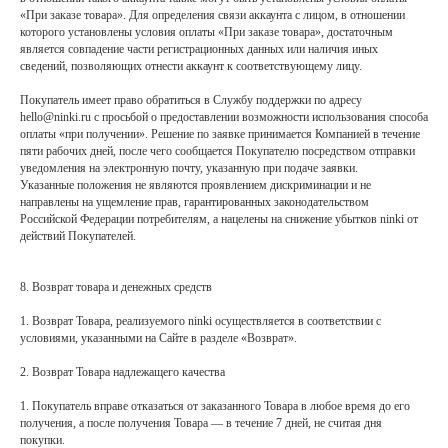
«При заказе товара». Для определения связи аккаунта с лицом, в отношении
которого установлены условия оплаты «При заказе товара», достаточным
является совпадение части регистрационных данных или наличия иных
сведений, позволяющих отнести аккаунт к соответствующему лицу.
Покупатель имеет право обратиться в Службу поддержки по адресу
hello@ninki.ru с просьбой о предоставлении возможности использования способа
оплаты «при получении». Решение по заявке принимается Компанией в течение
пяти рабочих дней, после чего сообщается Покупателю посредством отправки
уведомления на электронную почту, указанную при подаче заявки.
Указанные положения не являются проявлением дискриминации и не
направлены на ущемление прав, гарантированных законодательством
Российской Федерации потребителям, а нацелены на снижение убытков ninki от
действий Покупателей.
8. Возврат товара и денежных средств
1. Возврат Товара, реализуемого ninki осуществляется в соответствии с
условиями, указанными на Сайте в разделе «Возврат».
2. Возврат Товара надлежащего качества
1. Покупатель вправе отказаться от заказанного Товара в любое время до его
получения, а после получения Товара — в течение 7 дней, не считая дня
покупки.