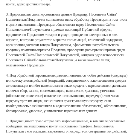
почты, адрес доставки товара.
3. Предоставляя свои персональные данные Продавцу, Посетитель Сайта/
Пользователь/Покупатель соглашается на их обработку Продавцом, в том числе
в целях выполнения Продавцом обязательств перед Посетителем Сайта/
Пользователем/Покупателем в рамках настоящей Публичной оферты,
продвижения Продавцом товаров и услуг, проведения электронных и sms
опросов, контроля результатов маркетинговых акций, клиентской поддержки,
организации доставки товара Покупателям, оформления потребительского
кредита у компании-партнера Продавца, проведение розыгрышей призов среди
Посетителей Сайта/Пользователей/ Покупателей, контроля удовлетворенности
Посетителя Сайта/Пользователя/Покупателя, а также качества услуг,
оказываемых Продавцом.
4. Под обработкой персональных данных понимается любое действие (операция)
или совокупность действий (операций), совершаемых с использованием средств
автоматизации или без использования таких средств с персональными данными,
включая сбор, запись, систематизацию, накопление, хранение, уточнение
(обновление, изменение) извлечение, использование, передачу (в том числе
передачу третьим лицам, не исключая трансграничную передачу, если
необходимость в ней возникла в ходе исполнения обязательств), обезличивание,
блокирование, удаление, уничтожение персональных данных.
1. Продавец имеет право отправлять информационные, в том числе рекламные
сообщения, на электронную почту и мобильный телефон Пользователя/
Покупателя с его согласия, выраженного посредством совершения им действий,